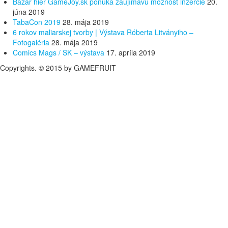
Bazár hier GameJoy.sk ponúka zaujímavú možnosť inzercie
20.
júna 2019
TabaCon 2019
28. mája 2019
6 rokov maliarskej tvorby | Výstava Róberta Litványiho –
Fotogaléria
28. mája 2019
Comics Mags / SK – výstava
17. apríla 2019
Copyrights. © 2015 by GAMEFRUIT