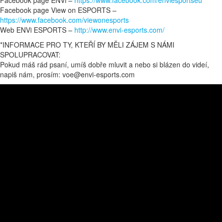
Facebook page ENVi –
https://www.facebook.com/enviesportseu
Facebook page View on ESPORTS –
https://www.facebook.com/viewonesports
Web ENVi ESPORTS –
http://www.envi-esports.com/
*INFORMACE PRO TY, KTEŘÍ BY MĚLI ZÁJEM S NÁMI
SPOLUPRACOVAT:
Pokud máš rád psaní, umíš dobře mluvit a nebo si blázen do videí,
napiš nám, prosím: voe@envi-esports.com