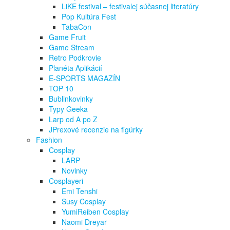
LiKE festival – festivalej súčasnej literatúry
Pop Kultúra Fest
TabaCon
Game Fruit
Game Stream
Retro Podkrovie
Planéta Aplikácií
E-SPORTS MAGAZÍN
TOP 10
Bublinkovinky
Typy Geeka
Larp od A po Z
JPrexové recenzie na figúrky
Fashion
Cosplay
LARP
Novinky
Cosplayeri
Emi Tenshi
Susy Cosplay
YumiReiben Cosplay
Naomi Dreyar