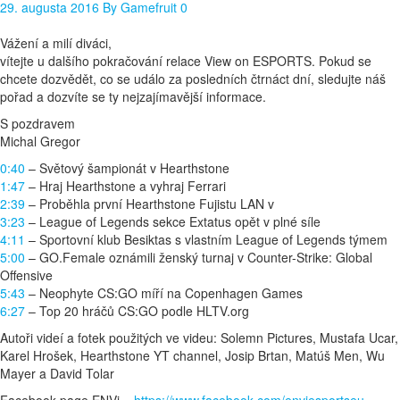
29. augusta 2016
By
Gamefruit
0
Vážení a milí diváci,
vítejte u dalšího pokračování relace View on ESPORTS. Pokud se
chcete dozvědět, co se událo za posledních čtrnáct dní, sledujte náš
pořad a dozvíte se ty nejzajímavější informace.
S pozdravem
Michal Gregor
0:40
– Světový šampionát v Hearthstone
1:47
– Hraj Hearthstone a vyhraj Ferrari
2:39
– Proběhla první Hearthstone Fujistu LAN v
3:23
– League of Legends sekce Extatus opět v plné síle
4:11
– Sportovní klub Besiktas s vlastním League of Legends týmem
5:00
– GO.Female oznámili ženský turnaj v Counter-Strike: Global
Offensive
5:43
– Neophyte CS:GO míří na Copenhagen Games
6:27
– Top 20 hráčů CS:GO podle HLTV.org
Autoři videí a fotek použitých ve videu: Solemn Pictures, Mustafa Ucar,
Karel Hrošek, Hearthstone YT channel, Josip Brtan, Matúš Men, Wu
Mayer a David Tolar