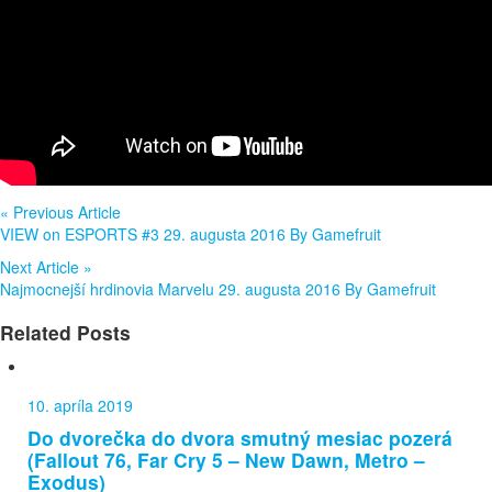
«
Previous Article
VIEW on ESPORTS #3
29. augusta 2016
By
Gamefruit
Next Article
»
Najmocnejší hrdinovia Marvelu
29. augusta 2016
By
Gamefruit
Related Posts
10. apríla 2019
Do dvorečka do dvora smutný mesiac pozerá
(Fallout 76, Far Cry 5 – New Dawn, Metro –
Exodus)