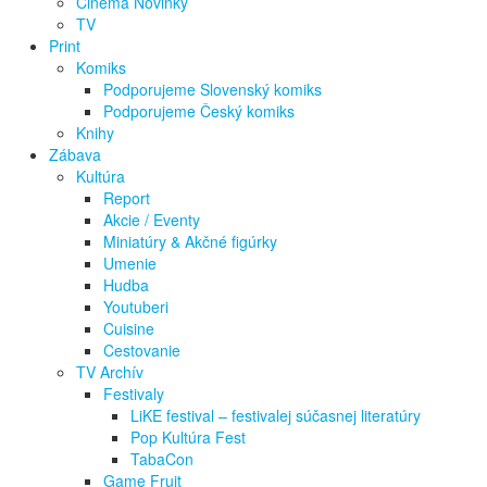
Cinema Novinky
TV
Print
Komiks
Podporujeme Slovenský komiks
Podporujeme Český komiks
Knihy
Zábava
Kultúra
Report
Akcie / Eventy
Miniatúry & Akčné figúrky
Umenie
Hudba
Youtuberi
Cuisine
Cestovanie
TV Archív
Festivaly
LiKE festival – festivalej súčasnej literatúry
Pop Kultúra Fest
TabaCon
Game Fruit