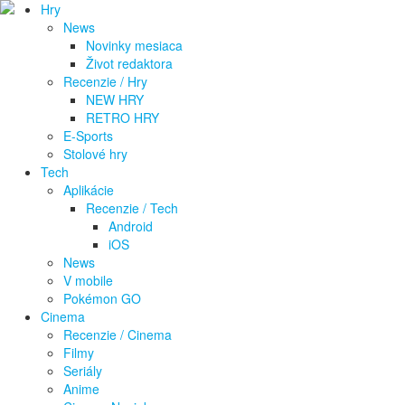
Hry
News
Novinky mesiaca
Život redaktora
Recenzie / Hry
NEW HRY
RETRO HRY
E-Sports
Stolové hry
Tech
Aplikácie
Recenzie / Tech
Android
iOS
News
V mobile
Pokémon GO
Cinema
Recenzie / Cinema
Filmy
Seriály
Anime