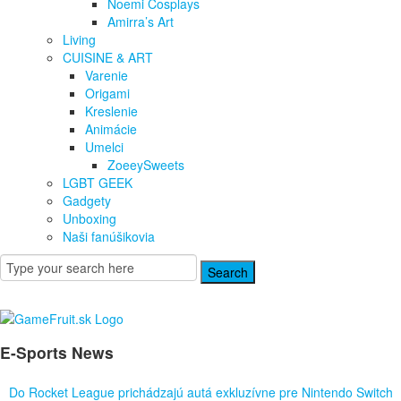
Noemi Cosplays
Amirra’s Art
Living
CUISINE & ART
Varenie
Origami
Kreslenie
Animácie
Umelci
ZoeeySweets
LGBT GEEK
Gadgety
Unboxing
Naši fanúšikovia
GameFruit.sk
E-Sports
News
Do Rocket League prichádzajú autá exkluzívne pre Nintendo Switch