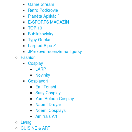
Game Stream
Retro Podkrovie
Planéta Aplikácií
E-SPORTS MAGAZÍN
TOP 10
Bublinkovinky
Typy Geeka
Larp od A po Z
JPrexové recenzie na figúrky
Fashion
Cosplay
LARP
Novinky
Cosplayeri
Emi Tenshi
Susy Cosplay
YumiReiben Cosplay
Naomi Dreyar
Noemi Cosplays
Amirra’s Art
Living
CUISINE & ART