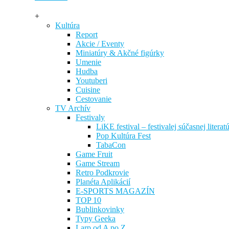
+
Kultúra
Report
Akcie / Eventy
Miniatúry & Akčné figúrky
Umenie
Hudba
Youtuberi
Cuisine
Cestovanie
TV Archív
Festivaly
LiKE festival – festivalej súčasnej literat
Pop Kultúra Fest
TabaCon
Game Fruit
Game Stream
Retro Podkrovie
Planéta Aplikácií
E-SPORTS MAGAZÍN
TOP 10
Bublinkovinky
Typy Geeka
Larp od A po Z