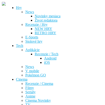
Hry
News
Novinky mesiaca
Život redaktora
Recenzie / Hry
NEW HRY
RETRO HRY
E-Sports
Stolové hry
Tech
Aplikácie
Recenzie / Tech
Android
iOS
News
V mobile
Pokémon GO
Cinema
Recenzie / Cinema
Filmy
Seriály
Anime
Cinema Novinky
TV