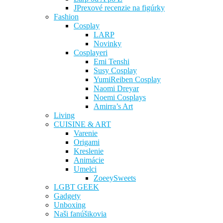
JPrexové recenzie na figúrky
Fashion
Cosplay
LARP
Novinky
Cosplayeri
Emi Tenshi
Susy Cosplay
YumiReiben Cosplay
Naomi Dreyar
Noemi Cosplays
Amirra’s Art
Living
CUISINE & ART
Varenie
Origami
Kreslenie
Animácie
Umelci
ZoeeySweets
LGBT GEEK
Gadgety
Unboxing
Naši fanúšikovia