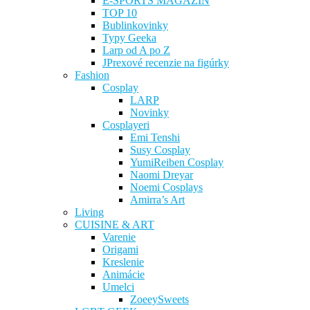
E-SPORTS MAGAZÍN
TOP 10
Bublinkovinky
Typy Geeka
Larp od A po Z
JPrexové recenzie na figúrky
Fashion
Cosplay
LARP
Novinky
Cosplayeri
Emi Tenshi
Susy Cosplay
YumiReiben Cosplay
Naomi Dreyar
Noemi Cosplays
Amirra’s Art
Living
CUISINE & ART
Varenie
Origami
Kreslenie
Animácie
Umelci
ZoeeySweets