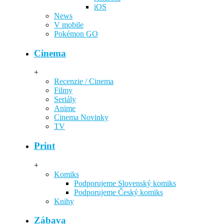
iOS
News
V mobile
Pokémon GO
Cinema
+
Recenzie / Cinema
Filmy
Seriály
Anime
Cinema Novinky
TV
Print
+
Komiks
Podporujeme Slovenský komiks
Podporujeme Český komiks
Knihy
Zábava