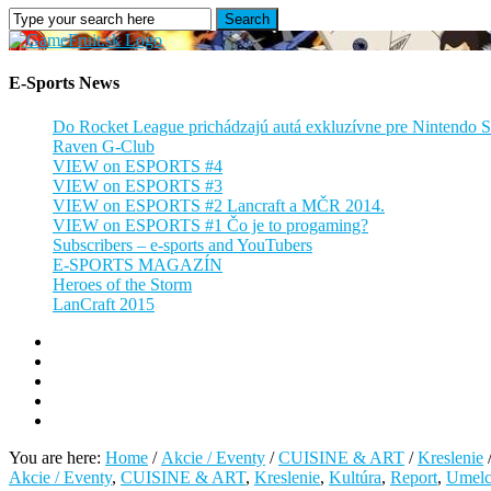
E-Sports
News
GameFruit.sk
Do Rocket League prichádzajú autá exkluzívne pre Nintendo 
Raven G-Club
VIEW on ESPORTS #4
VIEW on ESPORTS #3
VIEW on ESPORTS #2 Lancraft a MČR 2014.
VIEW on ESPORTS #1 Čo je to progaming?
Subscribers – e-sports and YouTubers
E-SPORTS MAGAZÍN
Heroes of the Storm
LanCraft 2015
You are here:
Home
/
Akcie / Eventy
/
CUISINE & ART
/
Kreslenie
Akcie / Eventy
,
CUISINE & ART
,
Kreslenie
,
Kultúra
,
Report
,
Umelc