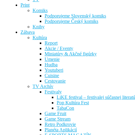
Print
Komiks
Podporujeme Slovenský komiks
Podporujeme Český komiks
Knihy
Zábava
Kultúra
Report
Akcie / Eventy
Miniatúry & Akčné figúrky
Umenie
Hudba
Youtuberi
Cuisine
Cestovanie
TV Archív
Festivaly
LiKE festival – festivalej súčasnej literat
Pop Kultúra Fest
TabaCon
Game Fruit
Game Stream
Retro Podkrovie
Planéta Aplikácií