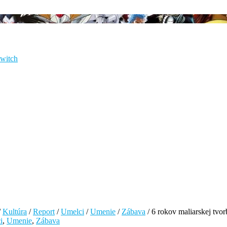
Switch
/
Kultúra
/
Report
/
Umelci
/
Umenie
/
Zábava
/
6 rokov maliarskej tvor
i
,
Umenie
,
Zábava