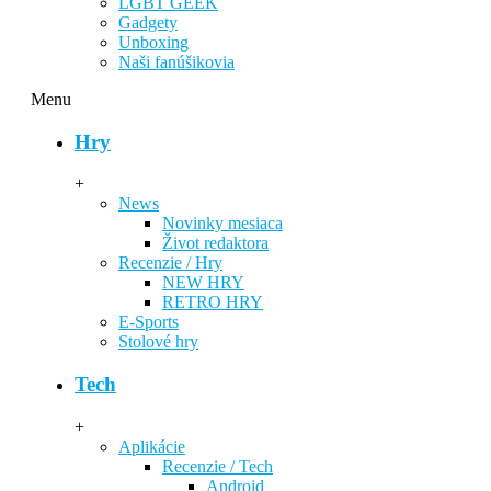
LGBT GEEK
Gadgety
Unboxing
Naši fanúšikovia
Menu
Hry
+
News
Novinky mesiaca
Život redaktora
Recenzie / Hry
NEW HRY
RETRO HRY
E-Sports
Stolové hry
Tech
+
Aplikácie
Recenzie / Tech
Android